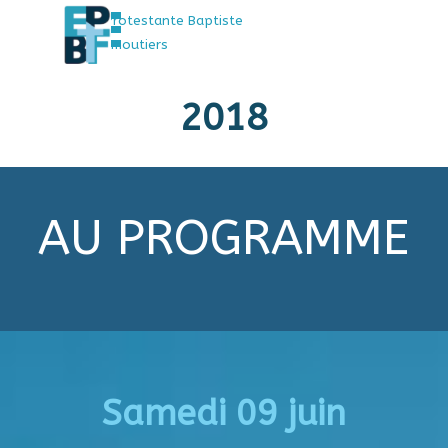
Sauter le menu
Aller au contenu
Église Protestante Baptiste
de Faremoutiers
2018
AU PROGRAMME
Samedi 09 juin