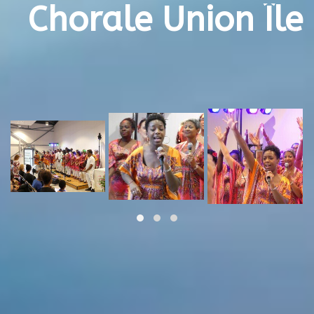
Chorale Union
Î
le